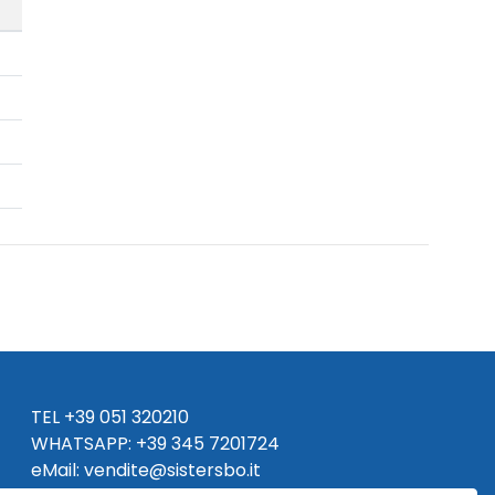
TEL
+39 051 320210
WHATSAPP:
+39
345 7201724
eMai
l
:
vendite@sistersbo.it