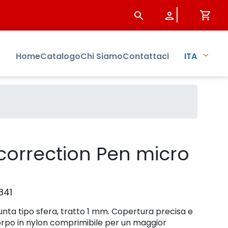
 Sistersbo
Home
Catalogo
Chi Siamo
Contattaci
ITA
correction Pen micro
841
nta tipo sfera, tratto 1 mm. Copertura precisa e
orpo in nylon comprimibile per un maggior