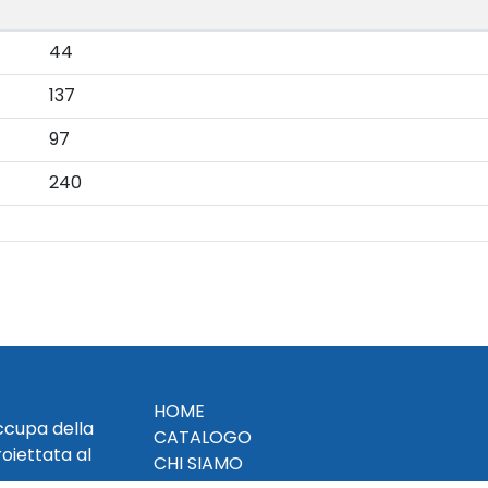
44
137
97
240
HOME
occupa della
CATALOGO
roiettata al
CHI SIAMO