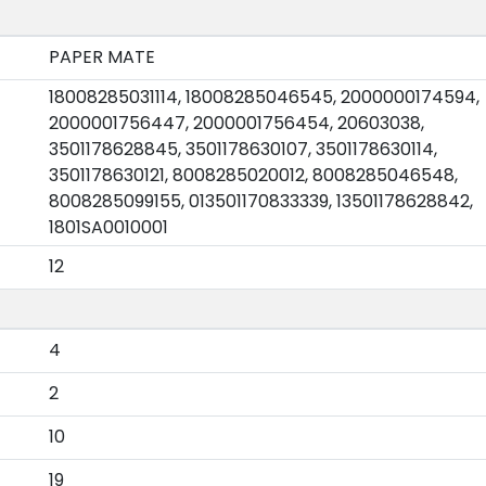
PAPER MATE
18008285031114, 18008285046545, 2000000174594,
2000001756447, 2000001756454, 20603038,
3501178628845, 3501178630107, 3501178630114,
3501178630121, 8008285020012, 8008285046548,
8008285099155, 013501170833339, 13501178628842,
1801SA0010001
12
4
2
10
19