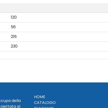
120
56
216
230
HOME
occupa della
CATALOGO
roiettata al