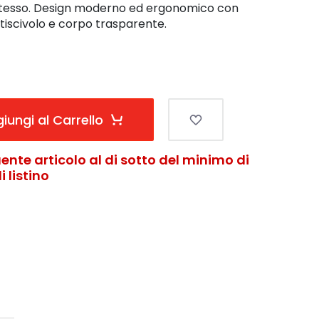
 stesso. Design moderno ed ergonomico con
scivolo e corpo trasparente.
iungi al Carrello
ente articolo al di sotto del minimo di
 listino