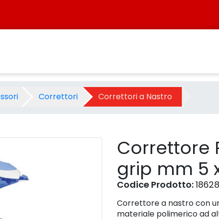
e grip mm 5 x mt 8,5 - Prodo
ssori
Correttori
Correttori a Nastro
Correttore 
grip mm 5 x
Codice Prodotto:
1862
Correttore a nastro con un 
materiale polimerico ad a