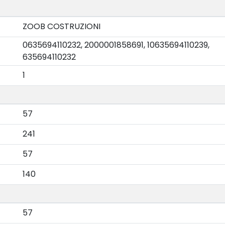
ZOOB COSTRUZIONI
0635694110232, 2000001858691, 10635694110239,
635694110232
1
57
241
57
140
57