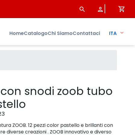
tto - Sistersbo
Home
Catalogo
Chi Siamo
Contattaci
ITA
 con snodi zoob tubo
tello
23
ventura ZOOB. 12 pezzi color pastello e brillanti con
zare diverse creazioni . ZOOB innovativo e diverso