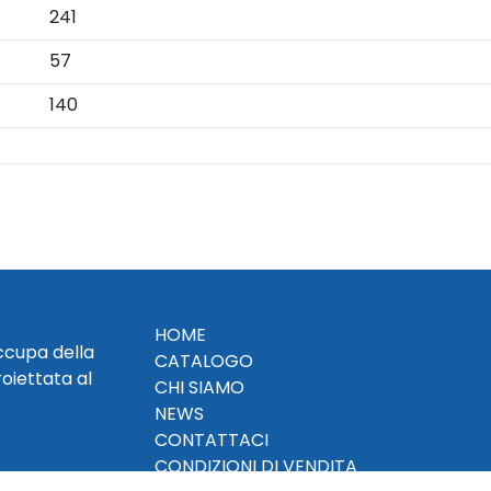
241
57
140
HOME
occupa della
CATALOGO
roiettata al
CHI SIAMO
NEWS
CONTATTACI
CONDIZIONI DI VENDITA