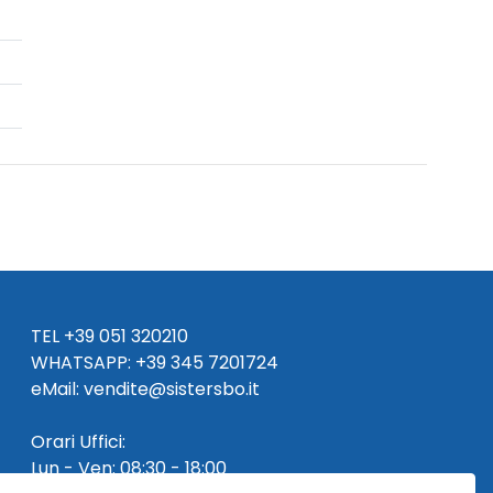
TEL
+39 051 320210
WHATSAPP:
+39
345 7201724
eMai
l
:
vendite@sistersbo.it
Orari Uffici:
Lun - Ven: 08:30 - 18:00