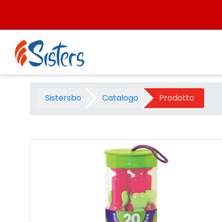
Salta al contenuto
Costruzioni con snodi zoob t
Sistersbo
Catalogo
Prodotto