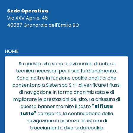
Sede Operativa
Via XXV Aprile, 46
40057 Granarolo dell'Emilia BO
HOME
CATALOGO
Su questo sito sono attivi cookie di natura
CHI SIAMO
tecnica necessari per il suo funzionamento.
NEWS
Sono inoltre in funzione cookie analitici che
CONTATTACI
consentono a Sistersbo S.r.l. di verificare i flussi
CONDIZIONI DI VENDITA
di navigazione in forma anonimizzata e di
migliorare le prestazioni del sito. La chiusura di
POLICY PRIVACY
questo banner tramite il tasto
"Rifiuta
NOTE LEGALI
tutto"
comporta la continuazione della
Cookie
navigazione in assenza di sistemi di
tracciamento diversi dai cookie