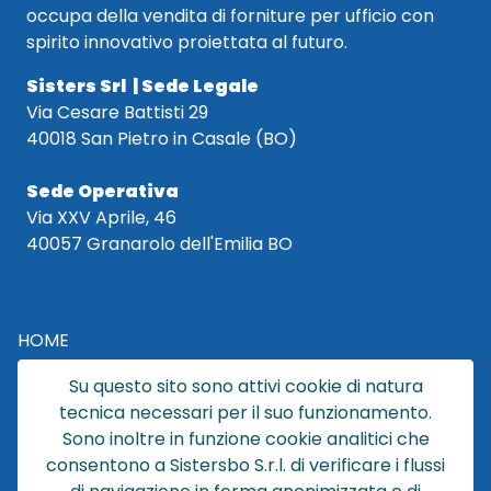
occupa della vendita di forniture per ufficio con
spirito innovativo proiettata al futuro.
Sisters Srl | Sede Legale
Via Cesare Battisti 29
40018 San Pietro in Casale (BO)
Sede Operativa
Via XXV Aprile, 46
40057 Granarolo dell'Emilia BO
HOME
CATALOGO
Su questo sito sono attivi cookie di natura
CHI SIAMO
tecnica necessari per il suo funzionamento.
NEWS
Sono inoltre in funzione cookie analitici che
CONTATTACI
consentono a Sistersbo S.r.l. di verificare i flussi
CONDIZIONI DI VENDITA