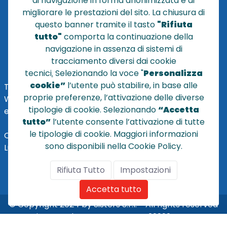
di navigazione in forma anonimizzata e di
migliorare le prestazioni del sito. La chiusura di
POLICY PRIVACY
questo banner tramite il tasto
"Rifiuta
NOTE LEGALI
tutto"
comporta la continuazione della
Cookie
navigazione in assenza di sistemi di
tracciamento diversi dai cookie
tecnici
.
Selezionando la voce "
Personalizza
cookie”
l’utente può stabilire, in base alle
TEL
+39 051 320210
proprie preferenze, l’attivazione delle diverse
WHATSAPP:
+39
345 7201724
tipologie di cookie. Selezionando
“Accetta
eMai
l
:
vendite@sistersbo.it
tutto”
l’utente consente l’attivazione di tutte
le tipologie di cookie. Maggiori informazioni
Orari Uffici:
sono disponibili nella Cookie Policy.
Lun - Ven: 08:30 - 18:00
Rifiuta Tutto
Impostazioni
Accetta tutto
© Copyright 2024 by Sisters S.r.l. - All rights reserved
Sisters S.r.l. - R.I. BO - N. REA 429992 - PEC