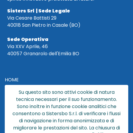
Sisters Srl | Sede Legale
Via Cesare Battisti 29
40018 San Pietro in Casale (BO)
Sede Operativa
Via XXV Aprile, 46
40057 Granarolo dell'Emilia BO
HOME
CATALOGO
Su questo sito sono attivi cookie di natura
CHI SIAMO
tecnica necessari per il suo funzionamento.
NEWS
Sono inoltre in funzione cookie analitici che
CONTATTACI
consentono a Sistersbo S.r.l. di verificare i flussi
CONDIZIONI DI VENDITA
di navigazione in forma anonimizzata e di
migliorare le prestazioni del sito. La chiusura di
POLICY PRIVACY