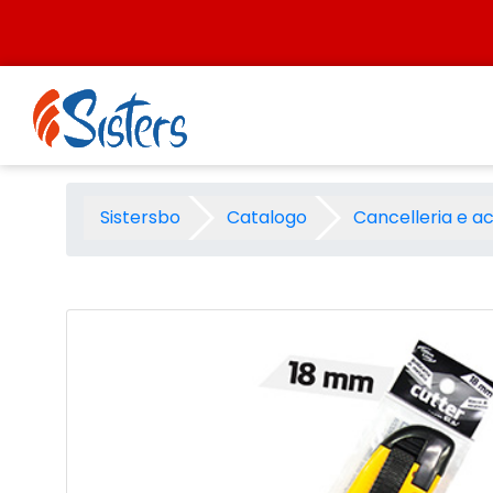
Salta al contenuto
Cutter grande Red In Blu la
Sistersbo
Catalogo
Cancelleria e a