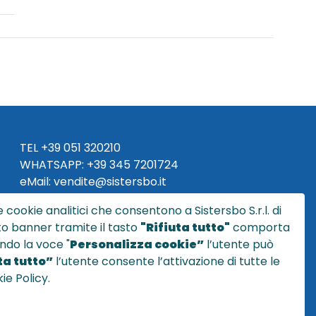
TEL
+39 051 320210
WHATSAPP:
+39
345 7201724
eMai
l
:
vendite@sistersbo.it
 cookie analitici che consentono a Sistersbo S.r.l. di
Orari Uffici:
sto banner tramite il tasto
"Rifiuta tutto"
comporta
Lun - Ven: 08:30 - 18:00
ndo la voce "
Personalizza cookie”
l’utente può
a tutto”
l’utente consente l’attivazione di tutte le
ie Policy.