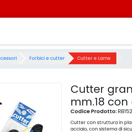
ma mm.18 con autoblocco - P
ccessori
Forbici e cutter
Cutter e Lame
Cutter gra
mm.18 con 
Codice Prodotto:
RB15
Cutter con struttura in pl
acciaio, con sistema di si