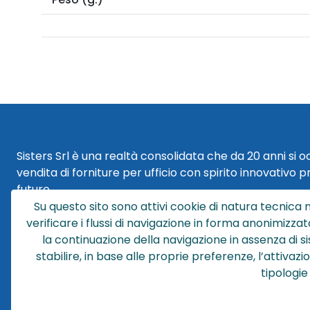
Sisters Srl è una realtà consolidata che da 20 anni si 
vendita di forniture per ufficio con spirito innovativo p
futuro.
Su questo sito sono attivi cookie di natura tecnica n
Sisters Srl | Sede Legale
verificare i flussi di navigazione in forma anonimizzat
Via Cesare Battisti 29
la continuazione della navigazione in assenza di s
40018 San Pietro in Casale (BO)
stabilire, in base alle proprie preferenze, l’attivaz
tipologie
Sede Operativa
Via XXV Aprile, 46