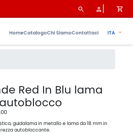
rodotto - Sistersbo
Home
Catalogo
Chi Siamo
Contattaci
ITA
nde Red In Blu lama
autoblocco
200
astica, guidalama in metallo e lama da 18 mm in
curezza autobloccante.