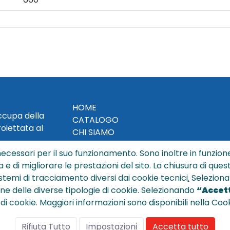
HOME
occupa della
CATALOGO
roiettata al
CHI SIAMO
NEWS
ecessari per il suo funzionamento. Sono inoltre in funzione
CONTATTACI
a e di migliorare le prestazioni del sito. La chiusura di que
CONDIZIONI DI VENDITA
istemi di tracciamento diversi dai cookie tecnici
.
Seleziona
ione delle diverse tipologie di cookie. Selezionando
“Accett
POLICY PRIVACY
 di cookie. Maggiori informazioni sono disponibili nella Cook
NOTE LEGALI
Cookie
Rifiuta Tutto
Impostazioni
Accetta tutto