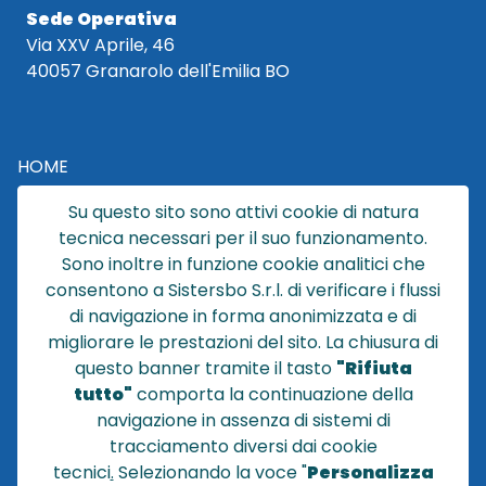
Sede Operativa
Via XXV Aprile, 46
40057 Granarolo dell'Emilia BO
HOME
CATALOGO
Su questo sito sono attivi cookie di natura
CHI SIAMO
tecnica necessari per il suo funzionamento.
NEWS
Sono inoltre in funzione cookie analitici che
CONTATTACI
consentono a Sistersbo S.r.l. di verificare i flussi
CONDIZIONI DI VENDITA
di navigazione in forma anonimizzata e di
migliorare le prestazioni del sito. La chiusura di
POLICY PRIVACY
questo banner tramite il tasto
"Rifiuta
NOTE LEGALI
tutto"
comporta la continuazione della
Cookie
navigazione in assenza di sistemi di
tracciamento diversi dai cookie
tecnici
.
Selezionando la voce "
Personalizza