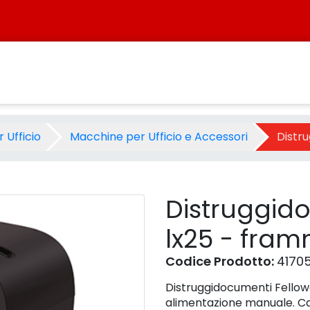
 lx25 - frammento - nero - 
 Ufficio
Macchine per Ufficio e Accessori
Distr
Distruggid
lx25 - fra
Codice Prodotto:
41705
Distruggidocumenti Fello
alimentazione manuale. Capa