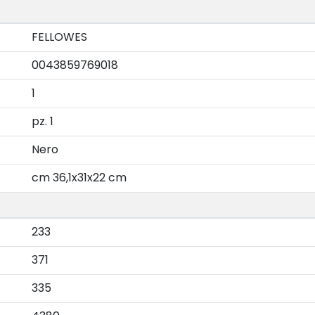
FELLOWES
0043859769018
1
pz. 1
Nero
cm 36,1x31x22 cm
233
371
335