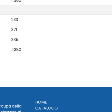
4380
233
371
335
4380
HOME
occupa della
CATALOGO