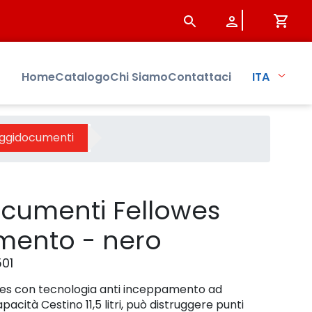
Prodotto - Sistersbo
Home
Catalogo
Chi Siamo
Contattaci
ITA
uggidocumenti
ocumenti Fellowes
mmento - nero
01
wes con tecnologia anti inceppamento ad
cità Cestino 11,5 litri, può distruggere punti