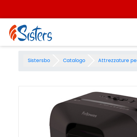
Salta al contenuto
Distruggidocumenti Fellowes
Sistersbo
Catalogo
Attrezzature per