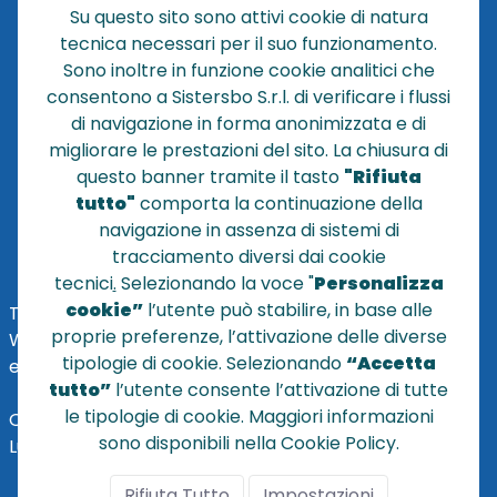
Su questo sito sono attivi cookie di natura
CHI SIAMO
tecnica necessari per il suo funzionamento.
NEWS
Sono inoltre in funzione cookie analitici che
CONTATTACI
consentono a Sistersbo S.r.l. di verificare i flussi
CONDIZIONI DI VENDITA
di navigazione in forma anonimizzata e di
migliorare le prestazioni del sito. La chiusura di
POLICY PRIVACY
questo banner tramite il tasto
"Rifiuta
NOTE LEGALI
tutto"
comporta la continuazione della
Cookie
navigazione in assenza di sistemi di
tracciamento diversi dai cookie
tecnici
.
Selezionando la voce "
Personalizza
cookie”
l’utente può stabilire, in base alle
TEL
+39 051 320210
proprie preferenze, l’attivazione delle diverse
WHATSAPP:
+39
345 7201724
tipologie di cookie. Selezionando
“Accetta
eMai
l
:
vendite@sistersbo.it
tutto”
l’utente consente l’attivazione di tutte
le tipologie di cookie. Maggiori informazioni
Orari Uffici:
sono disponibili nella Cookie Policy.
Lun - Ven: 08:30 - 18:00
Rifiuta Tutto
Impostazioni