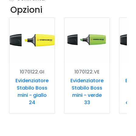
Opzioni
1070122.GI
1070122.VE
10
Evidenziatore
Evidenziatore
Evid
Stabilo Boss
Stabilo Boss
Sta
mini - giallo
mini - verde
24
33
ara