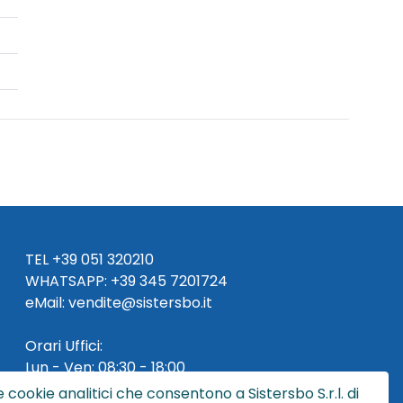
TEL
+39 051 320210
WHATSAPP:
+39
345 7201724
eMai
l
:
vendite@sistersbo.it
Orari Uffici:
Lun - Ven: 08:30 - 18:00
 cookie analitici che consentono a Sistersbo S.r.l. di