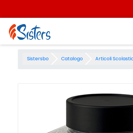
Salta al contenuto
Glitter bio grana fine ml.120
Sistersbo
Catalogo
Articoli Scolastic