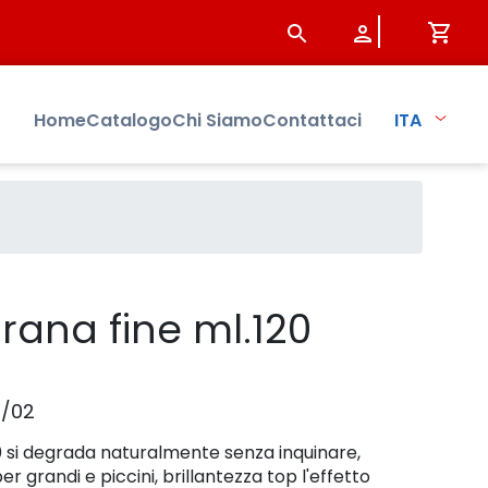
bo
Home
Catalogo
Chi Siamo
Contattaci
ITA
grana fine ml.120
8/02
20 si degrada naturalmente senza inquinare,
per grandi e piccini, brillantezza top l'effetto