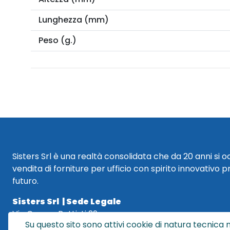
Lunghezza (mm)
Peso (g.)
Sisters Srl è una realtà consolidata che da 20 anni si 
vendita di forniture per ufficio con spirito innovativo p
futuro.
Sisters Srl | Sede Legale
Via Cesare Battisti 29
Su questo sito sono attivi cookie di natura tecnica n
40018 San Pietro in Casale (BO)