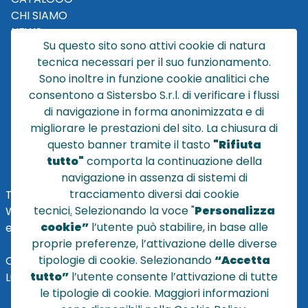
CHI SIAMO
NEWS
Su questo sito sono attivi cookie di natura
CONTATTACI
tecnica necessari per il suo funzionamento.
CONDIZIONI DI VENDITA
Sono inoltre in funzione cookie analitici che
consentono a Sistersbo S.r.l. di verificare i flussi
POLICY PRIVACY
di navigazione in forma anonimizzata e di
NOTE LEGALI
migliorare le prestazioni del sito. La chiusura di
Cookie
questo banner tramite il tasto
"Rifiuta
tutto"
comporta la continuazione della
navigazione in assenza di sistemi di
tracciamento diversi dai cookie
TEL
+39 051 320210
tecnici
.
Selezionando la voce "
Personalizza
WHATSAPP:
+39
345 7201724
cookie”
l’utente può stabilire, in base alle
eMai
l
:
vendite@sistersbo.it
proprie preferenze, l’attivazione delle diverse
tipologie di cookie. Selezionando
“Accetta
Orari Uffici:
tutto”
l’utente consente l’attivazione di tutte
Lun - Ven: 08:30 - 18:00
le tipologie di cookie. Maggiori informazioni