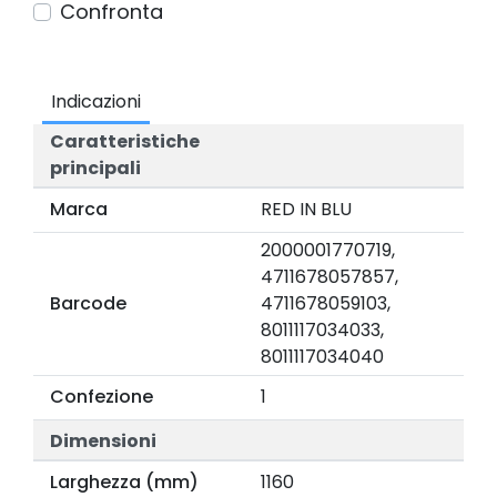
Confronta
Indicazioni
Caratteristiche
principali
Marca
RED IN BLU
2000001770719,
4711678057857,
Barcode
4711678059103,
8011117034033,
8011117034040
Confezione
1
Dimensioni
Larghezza (mm)
1160