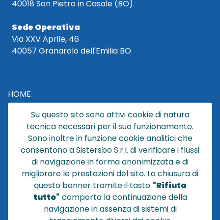
40018 San Pietro in Casale (BO)
Sede Operativa
Via XXV Aprile, 46
40057 Granarolo dell'Emilia BO
HOME
CATALOGO
Su questo sito sono attivi cookie di natura
CHI SIAMO
tecnica necessari per il suo funzionamento.
NEWS
Sono inoltre in funzione cookie analitici che
CONTATTACI
consentono a Sistersbo S.r.l. di verificare i flussi
CONDIZIONI DI VENDITA
di navigazione in forma anonimizzata e di
migliorare le prestazioni del sito. La chiusura di
POLICY PRIVACY
questo banner tramite il tasto
"Rifiuta
NOTE LEGALI
tutto"
comporta la continuazione della
Cookie
navigazione in assenza di sistemi di