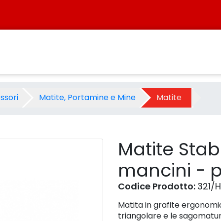
 mancini - pz.6 - hb - petrol
ssori
Matite, Portamine e Mine
Matite
Matite Stab
mancini - p
Codice Prodotto:
321/
Matita in grafite ergonomic
triangolare e le sagomatu