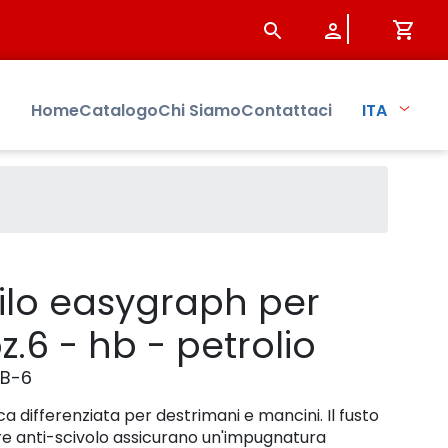
io - Prodotto - Sistersbo
Home
Catalogo
Chi Siamo
Contattaci
ITA
ilo easygraph per
z.6 - hb - petrolio
HB-6
a differenziata per destrimani e mancini. Il fusto
re anti-scivolo assicurano un'impugnatura