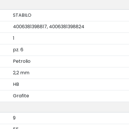
STABILO
4006381398817, 4006381398824
1
pz. 6
Petrolio
2,2 mm
HB
Grafite
9