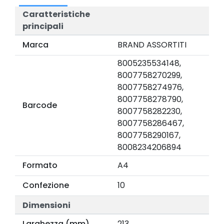
Caratteristiche
principali
Marca
BRAND ASSORTITI
8005235534148,
8007758270299,
8007758274976,
8007758278790,
Barcode
8007758282230,
8007758286467,
8007758290167,
8008234206894
Formato
A4
Confezione
10
Dimensioni
Larghezza (mm)
213