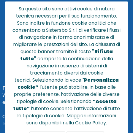
CATALOGO
Su questo sito sono attivi cookie di natura
CHI SIAMO
tecnica necessari per il suo funzionamento.
NEWS
Sono inoltre in funzione cookie analitici che
CONTATTACI
consentono a Sistersbo S.r.l. di verificare i flussi
CONDIZIONI DI VENDITA
di navigazione in forma anonimizzata e di
migliorare le prestazioni del sito. La chiusura di
POLICY PRIVACY
questo banner tramite il tasto
"Rifiuta
NOTE LEGALI
tutto"
comporta la continuazione della
Cookie
navigazione in assenza di sistemi di
tracciamento diversi dai cookie
tecnici
.
Selezionando la voce "
Personalizza
cookie”
l’utente può stabilire, in base alle
TEL
+39 051 320210
proprie preferenze, l’attivazione delle diverse
WHATSAPP:
+39
345 7201724
tipologie di cookie. Selezionando
“Accetta
eMai
l
:
vendite@sistersbo.it
tutto”
l’utente consente l’attivazione di tutte
le tipologie di cookie. Maggiori informazioni
Orari Uffici:
sono disponibili nella Cookie Policy.
Lun - Ven: 08:30 - 18:00