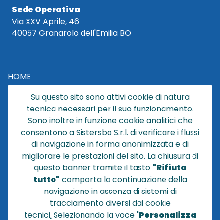
Sede Operativa
Via XXV Aprile, 46
40057 Granarolo dell'Emilia BO
HOME
CATALOGO
Su questo sito sono attivi cookie di natura
CHI SIAMO
tecnica necessari per il suo funzionamento.
NEWS
Sono inoltre in funzione cookie analitici che
CONTATTACI
consentono a Sistersbo S.r.l. di verificare i flussi
CONDIZIONI DI VENDITA
di navigazione in forma anonimizzata e di
migliorare le prestazioni del sito. La chiusura di
POLICY PRIVACY
questo banner tramite il tasto
"Rifiuta
NOTE LEGALI
tutto"
comporta la continuazione della
Cookie
navigazione in assenza di sistemi di
tracciamento diversi dai cookie
tecnici
.
Selezionando la voce "
Personalizza