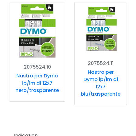
2075524.11
2075524.10
Nastro per
Nastro per Dymo
Dymo lp/lm d1
lp/lm d1 12x7
12x7
nero/trasparente
blu/trasparente
Indicazioni