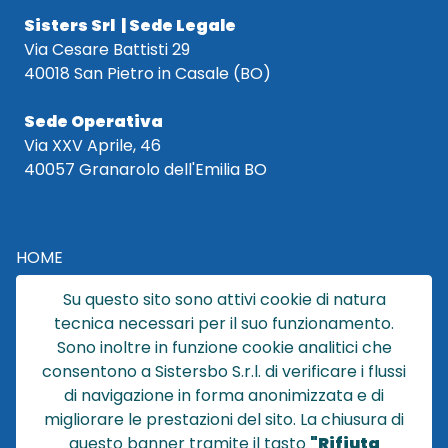
Sisters Srl | Sede Legale
Via Cesare Battisti 29
40018 San Pietro in Casale (BO)
Sede Operativa
Via XXV Aprile, 46
40057 Granarolo dell'Emilia BO
HOME
CATALOGO
Su questo sito sono attivi cookie di natura
CHI SIAMO
tecnica necessari per il suo funzionamento.
NEWS
Sono inoltre in funzione cookie analitici che
CONTATTACI
consentono a Sistersbo S.r.l. di verificare i flussi
CONDIZIONI DI VENDITA
di navigazione in forma anonimizzata e di
migliorare le prestazioni del sito. La chiusura di
POLICY PRIVACY
questo banner tramite il tasto
"Rifiuta