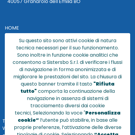
40057 Granarolo dell'Emilia BO
HOME
CATALOGO
Su questo sito sono attivi cookie di natura
CHI SIAMO
tecnica necessari per il suo funzionamento.
NEWS
Sono inoltre in funzione cookie analitici che
CONTATTACI
consentono a Sistersbo S.r.l. di verificare i flussi
CONDIZIONI DI VENDITA
di navigazione in forma anonimizzata e di
migliorare le prestazioni del sito. La chiusura di
POLICY PRIVACY
questo banner tramite il tasto
"Rifiuta
NOTE LEGALI
tutto"
comporta la continuazione della
Cookie
navigazione in assenza di sistemi di
tracciamento diversi dai cookie
tecnici
.
Selezionando la voce "
Personalizza
cookie”
l’utente può stabilire, in base alle
TEL
+39 051 320210
proprie preferenze, l’attivazione delle diverse
WHATSAPP:
+39
345 7201724
tipologie di cookie. Selezionando
“Accetta