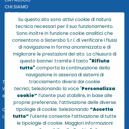
CHI SIAMO
NEWS
Su questo sito sono attivi cookie di natura
CONTATTACI
tecnica necessari per il suo funzionamento.
CONDIZIONI DI VENDITA
Sono inoltre in funzione cookie analitici che
consentono a Sistersbo S.r.l. di verificare i flussi
POLICY PRIVACY
di navigazione in forma anonimizzata e di
NOTE LEGALI
migliorare le prestazioni del sito. La chiusura di
Cookie
questo banner tramite il tasto
"Rifiuta
tutto"
comporta la continuazione della
navigazione in assenza di sistemi di
tracciamento diversi dai cookie
TEL
+39 051 320210
tecnici
.
Selezionando la voce "
Personalizza
WHATSAPP:
+39
345 7201724
cookie”
l’utente può stabilire, in base alle
eMai
l
:
vendite@sistersbo.it
proprie preferenze, l’attivazione delle diverse
tipologie di cookie. Selezionando
“Accetta
Orari Uffici:
tutto”
l’utente consente l’attivazione di tutte
Lun - Ven: 08:30 - 18:00
le tipologie di cookie. Maggiori informazioni