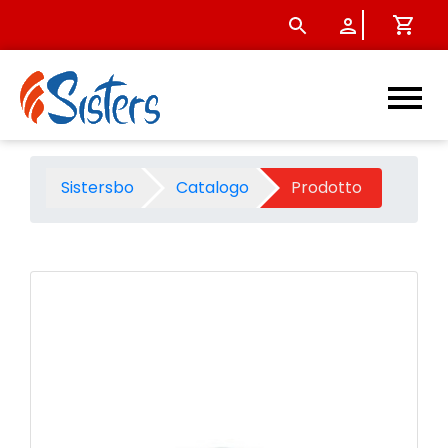
Palla gonfiabile frozen diam
Sistersbo
Catalogo
Prodotto