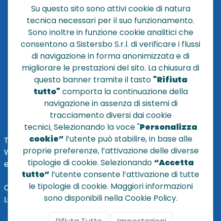
Su questo sito sono attivi cookie di natura
CHI SIAMO
tecnica necessari per il suo funzionamento.
NEWS
Sono inoltre in funzione cookie analitici che
CONTATTACI
consentono a Sistersbo S.r.l. di verificare i flussi
CONDIZIONI DI VENDITA
di navigazione in forma anonimizzata e di
migliorare le prestazioni del sito. La chiusura di
POLICY PRIVACY
questo banner tramite il tasto
"Rifiuta
NOTE LEGALI
tutto"
comporta la continuazione della
Cookie
navigazione in assenza di sistemi di
tracciamento diversi dai cookie
tecnici
.
Selezionando la voce "
Personalizza
cookie”
l’utente può stabilire, in base alle
TEL
+39 051 320210
proprie preferenze, l’attivazione delle diverse
WHATSAPP:
+39
345 7201724
tipologie di cookie. Selezionando
“Accetta
eMai
l
:
vendite@sistersbo.it
tutto”
l’utente consente l’attivazione di tutte
le tipologie di cookie. Maggiori informazioni
Orari Uffici:
sono disponibili nella Cookie Policy.
Lun - Ven: 08:30 - 18:00