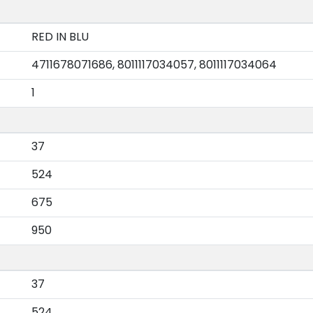
RED IN BLU
4711678071686, 8011117034057, 8011117034064
1
37
524
675
950
37
524