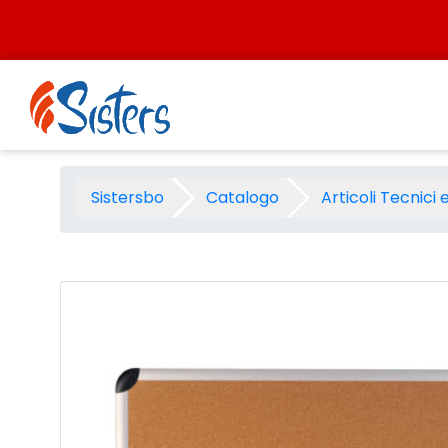
Salta al contenuto
Pannello sughero Red In Blu
Sistersbo
Catalogo
Articoli Tecnici