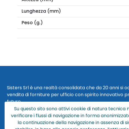
Lunghezza (mm)
Peso (g.)
Sisters Srl è una realtà consolidata che da 20 anni si 
vendita di forniture per ufficio con spirito innovativo p
futuro.
Su questo sito sono attivi cookie di natura tecnica n
Sisters Srl | Sede Legale
verificare i flussi di navigazione in forma anonimizzat
Via Cesare Battisti 29
la continuazione della navigazione in assenza di s
40018 San Pietro in Casale (BO)