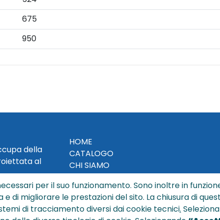
675
950
HOME
occupa della
CATALOGO
roiettata al
CHI SIAMO
NEWS
ecessari per il suo funzionamento. Sono inoltre in funzione
CONTATTACI
a e di migliorare le prestazioni del sito. La chiusura di que
CONDIZIONI DI VENDITA
istemi di tracciamento diversi dai cookie tecnici
.
Seleziona