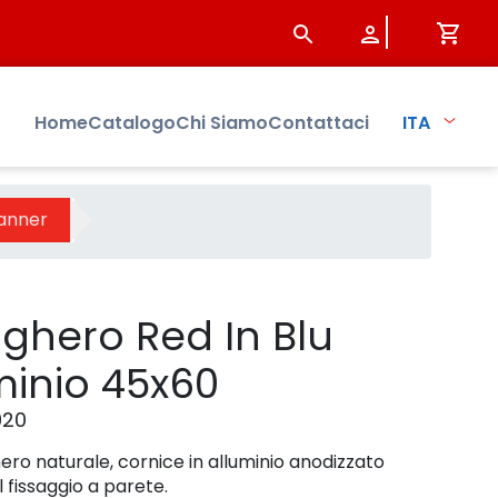
dotto - Sistersbo
Home
Catalogo
Chi Siamo
Contattaci
ITA
lanner
ghero Red In Blu
minio 45x60
920
ero naturale, cornice in alluminio anodizzato
l fissaggio a parete.