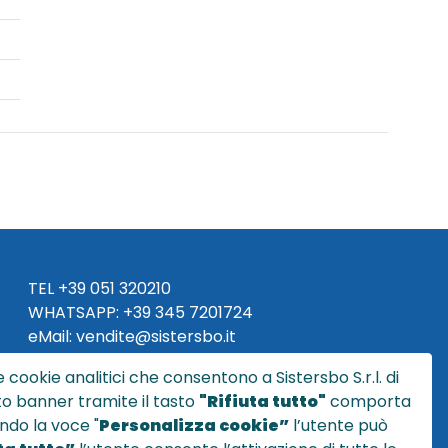
TEL
+39 051 320210
WHATSAPP:
+39
345 7201724
eMai
l
:
vendite@sistersbo.it
 cookie analitici che consentono a Sistersbo S.r.l. di
Orari Uffici:
sto banner tramite il tasto
"Rifiuta tutto"
comporta
Lun - Ven: 08:30 - 18:00
ndo la voce "
Personalizza cookie”
l’utente può