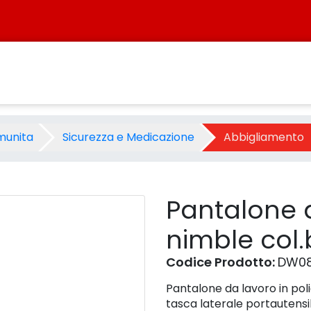
mble col.blu scuro tg.s - Pr
munita
Sicurezza e Medicazione
Abbigliamento
Pantalone 
nimble col.
Codice Prodotto:
DW0
Pantalone da lavoro in poli
tasca laterale portautensil