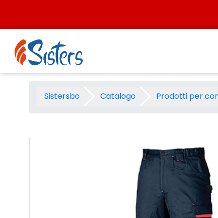
Salta al contenuto
Pantalone da lavoro lungo ni
Sistersbo
Catalogo
Prodotti per co