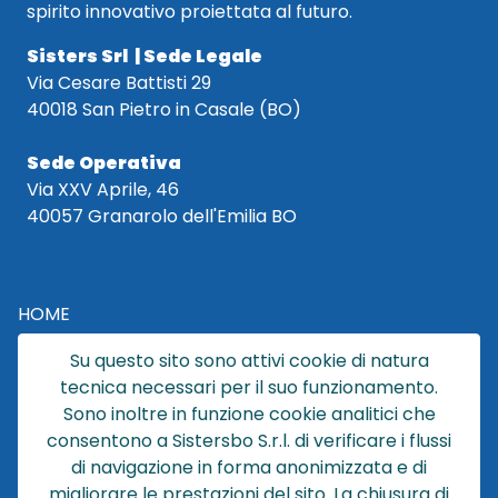
spirito innovativo proiettata al futuro.
Sisters Srl | Sede Legale
Via Cesare Battisti 29
40018 San Pietro in Casale (BO)
Sede Operativa
Via XXV Aprile, 46
40057 Granarolo dell'Emilia BO
HOME
CATALOGO
Su questo sito sono attivi cookie di natura
CHI SIAMO
tecnica necessari per il suo funzionamento.
NEWS
Sono inoltre in funzione cookie analitici che
CONTATTACI
consentono a Sistersbo S.r.l. di verificare i flussi
CONDIZIONI DI VENDITA
di navigazione in forma anonimizzata e di
migliorare le prestazioni del sito. La chiusura di