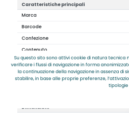
Caratteristiche principali
Marca
Barcode
Confezione
Contenuto
Su questo sito sono attivi cookie di natura tecnica n
Colore
verificare i flussi di navigazione in forma anonimizzat
la continuazione della navigazione in assenza di s
Punta
stabilire, in base alle proprie preferenze, l’attivaz
Diametro
tipologie
Materiale
Dimensioni
Larghezza (mm)