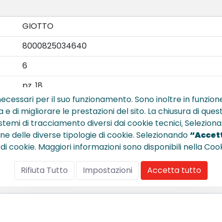
GIOTTO
8000825034640
6
pz. 18
ecessari per il suo funzionamento. Sono inoltre in funzione
Assortiti
a e di migliorare le prestazioni del sito. La chiusura di que
istemi di tracciamento diversi dai cookie tecnici
.
Seleziona
mm 3,3
ione delle diverse tipologie di cookie. Selezionando
“Accett
mm 6,8
 di cookie. Maggiori informazioni sono disponibili nella Cook
Legno
Rifiuta Tutto
Impostazioni
Accetta tutto
131
Confronta