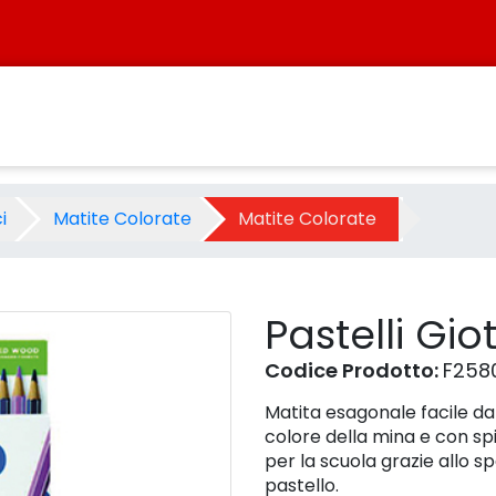
18 - Prodotto - Sistersbo
i
Matite Colorate
Matite Colorate
Pastelli Gio
Codice Prodotto:
F258
Matita esagonale facile d
colore della mina e con spig
per la scuola grazie allo s
pastello.