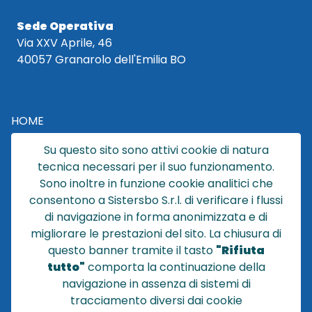
Sede Operativa
Via XXV Aprile, 46
40057 Granarolo dell'Emilia BO
HOME
CATALOGO
Su questo sito sono attivi cookie di natura
CHI SIAMO
tecnica necessari per il suo funzionamento.
NEWS
Sono inoltre in funzione cookie analitici che
CONTATTACI
consentono a Sistersbo S.r.l. di verificare i flussi
CONDIZIONI DI VENDITA
di navigazione in forma anonimizzata e di
migliorare le prestazioni del sito. La chiusura di
POLICY PRIVACY
questo banner tramite il tasto
"Rifiuta
NOTE LEGALI
tutto"
comporta la continuazione della
Cookie
navigazione in assenza di sistemi di
tracciamento diversi dai cookie