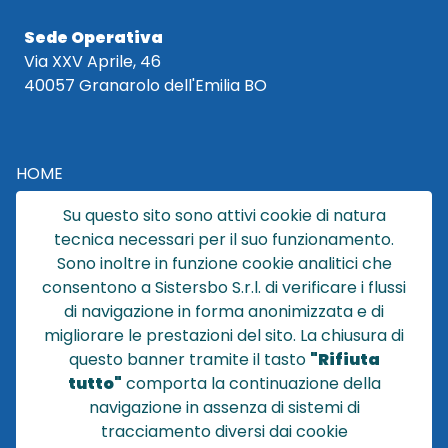
Sede Operativa
Via XXV Aprile, 46
40057 Granarolo dell'Emilia BO
HOME
CATALOGO
Su questo sito sono attivi cookie di natura
CHI SIAMO
tecnica necessari per il suo funzionamento.
NEWS
Sono inoltre in funzione cookie analitici che
CONTATTACI
consentono a Sistersbo S.r.l. di verificare i flussi
CONDIZIONI DI VENDITA
di navigazione in forma anonimizzata e di
migliorare le prestazioni del sito. La chiusura di
POLICY PRIVACY
questo banner tramite il tasto
"Rifiuta
NOTE LEGALI
tutto"
comporta la continuazione della
Cookie
navigazione in assenza di sistemi di
tracciamento diversi dai cookie