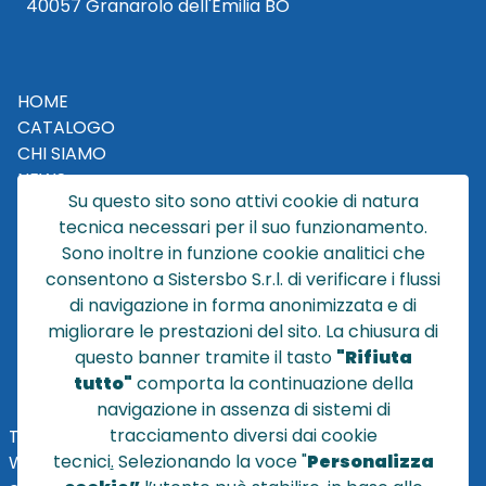
40057 Granarolo dell'Emilia BO
HOME
CATALOGO
CHI SIAMO
NEWS
Su questo sito sono attivi cookie di natura
CONTATTACI
tecnica necessari per il suo funzionamento.
CONDIZIONI DI VENDITA
Sono inoltre in funzione cookie analitici che
consentono a Sistersbo S.r.l. di verificare i flussi
POLICY PRIVACY
di navigazione in forma anonimizzata e di
NOTE LEGALI
migliorare le prestazioni del sito. La chiusura di
Cookie
questo banner tramite il tasto
"Rifiuta
tutto"
comporta la continuazione della
navigazione in assenza di sistemi di
tracciamento diversi dai cookie
TEL
+39 051 320210
tecnici
.
Selezionando la voce "
Personalizza
WHATSAPP:
+39
345 7201724