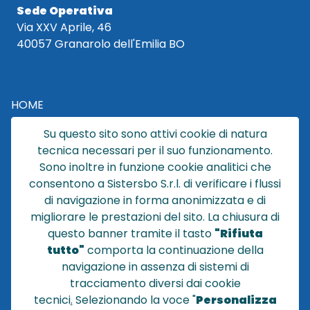
Sede Operativa
Via XXV Aprile, 46
40057 Granarolo dell'Emilia BO
HOME
CATALOGO
Su questo sito sono attivi cookie di natura
CHI SIAMO
tecnica necessari per il suo funzionamento.
NEWS
Sono inoltre in funzione cookie analitici che
CONTATTACI
consentono a Sistersbo S.r.l. di verificare i flussi
CONDIZIONI DI VENDITA
di navigazione in forma anonimizzata e di
migliorare le prestazioni del sito. La chiusura di
POLICY PRIVACY
questo banner tramite il tasto
"Rifiuta
NOTE LEGALI
tutto"
comporta la continuazione della
Cookie
navigazione in assenza di sistemi di
tracciamento diversi dai cookie
tecnici
.
Selezionando la voce "
Personalizza