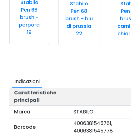
Stabilo
Stabilo
Stabilo
Pen 68
Pen 68
Pen 68
brush -
brush - blu
brush -
porpora
di prussia
carnicin
19
22
chiaro 2
Indicazioni
Caratteristiche
principali
Marca
STABILO
4006381545761,
Barcode
4006381545778