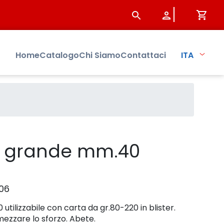
Home
Catalogo
Chi Siamo
Contattaci
ITA
e grande mm.40
06
tilizzabile con carta da gr.80-220 in blister.
ezzare lo sforzo. Abete.