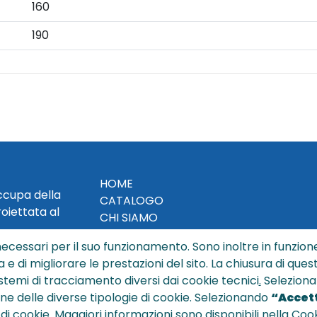
160
190
HOME
occupa della
CATALOGO
roiettata al
CHI SIAMO
NEWS
ecessari per il suo funzionamento. Sono inoltre in funzione
CONTATTACI
a e di migliorare le prestazioni del sito. La chiusura di que
CONDIZIONI DI VENDITA
istemi di tracciamento diversi dai cookie tecnici
.
Seleziona
ione delle diverse tipologie di cookie. Selezionando
“Accett
POLICY PRIVACY
 di cookie. Maggiori informazioni sono disponibili nella Cook