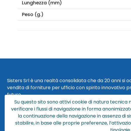
Lunghezza (mm)
Peso (g.)
Sisters Srl è una realtà consolidata che da 20 anni si 
vendita di forniture per ufficio con spirito innovativo p
futuro.
Su questo sito sono attivi cookie di natura tecnica n
Sisters Srl | Sede Legale
verificare i flussi di navigazione in forma anonimizzat
Via Cesare Battisti 29
la continuazione della navigazione in assenza di s
40018 San Pietro in Casale (BO)
stabilire, in base alle proprie preferenze, l’attivaz
tipologie