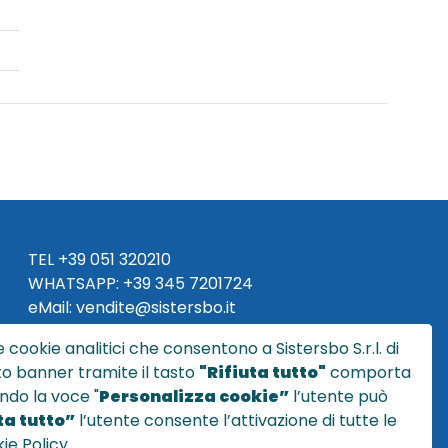
TEL
+39 051 320210
WHATSAPP:
+39
345 7201724
eMai
l
:
vendite@sistersbo.it
 cookie analitici che consentono a Sistersbo S.r.l. di
Orari Uffici:
sto banner tramite il tasto
"Rifiuta tutto"
comporta
Lun - Ven: 08:30 - 18:00
ndo la voce "
Personalizza cookie”
l’utente può
a tutto”
l’utente consente l’attivazione di tutte le
ie Policy.