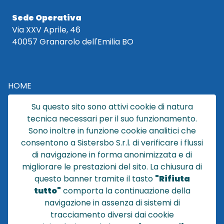
Sede Operativa
Via XXV Aprile, 46
40057 Granarolo dell'Emilia BO
HOME
CATALOGO
Su questo sito sono attivi cookie di natura
CHI SIAMO
tecnica necessari per il suo funzionamento.
NEWS
Sono inoltre in funzione cookie analitici che
CONTATTACI
consentono a Sistersbo S.r.l. di verificare i flussi
CONDIZIONI DI VENDITA
di navigazione in forma anonimizzata e di
migliorare le prestazioni del sito. La chiusura di
POLICY PRIVACY
questo banner tramite il tasto
"Rifiuta
NOTE LEGALI
tutto"
comporta la continuazione della
Cookie
navigazione in assenza di sistemi di
tracciamento diversi dai cookie