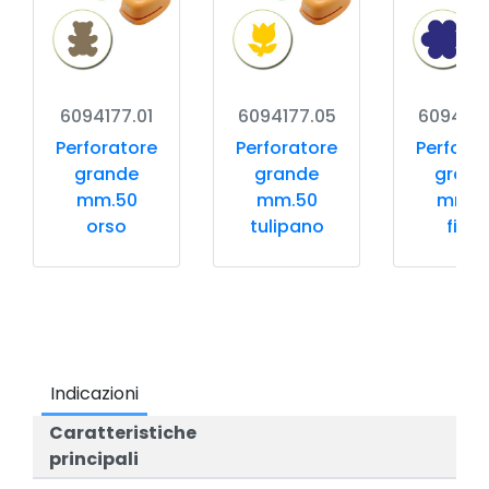
6094177.01
6094177.05
6094177
Perforatore
Perforatore
Perfora
grande
grande
grand
mm.50
mm.50
mm.5
orso
tulipano
fiore
Indicazioni
Caratteristiche
principali