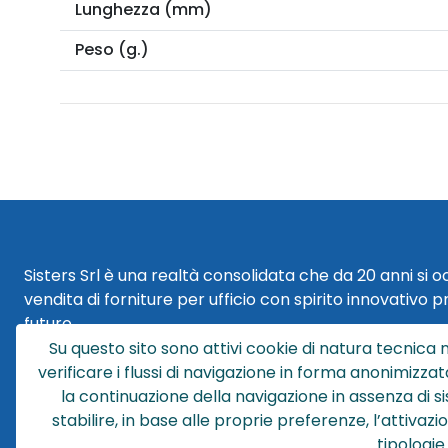
Lunghezza (mm)
Peso (g.)
Sisters Srl è una realtà consolidata che da 20 anni si 
vendita di forniture per ufficio con spirito innovativo p
futuro.
Su questo sito sono attivi cookie di natura tecnica n
Sisters Srl | Sede Legale
verificare i flussi di navigazione in forma anonimizzat
Via Cesare Battisti 29
la continuazione della navigazione in assenza di s
40018 San Pietro in Casale (BO)
stabilire, in base alle proprie preferenze, l’attivaz
tipologie