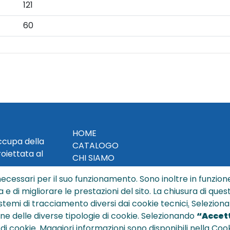
121
60
HOME
occupa della
CATALOGO
roiettata al
CHI SIAMO
NEWS
ecessari per il suo funzionamento. Sono inoltre in funzione
CONTATTACI
a e di migliorare le prestazioni del sito. La chiusura di que
CONDIZIONI DI VENDITA
istemi di tracciamento diversi dai cookie tecnici
.
Seleziona
ione delle diverse tipologie di cookie. Selezionando
“Accett
POLICY PRIVACY
 di cookie. Maggiori informazioni sono disponibili nella Cook