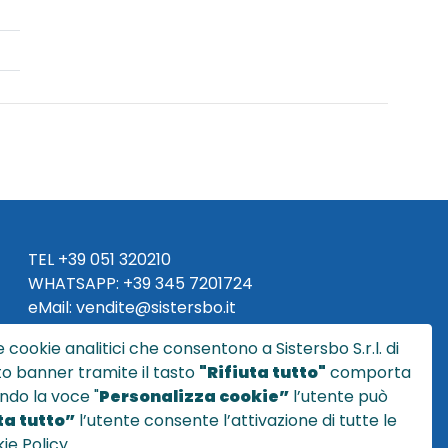
TEL
+39 051 320210
WHATSAPP:
+39
345 7201724
eMai
l
:
vendite@sistersbo.it
 cookie analitici che consentono a Sistersbo S.r.l. di
Orari Uffici:
sto banner tramite il tasto
"Rifiuta tutto"
comporta
Lun - Ven: 08:30 - 18:00
ndo la voce "
Personalizza cookie”
l’utente può
a tutto”
l’utente consente l’attivazione di tutte le
ie Policy.