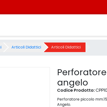
ngelo - Prodotto - Sistersbo
i
Articoli Didattici
Articoli Didattici
Perforator
angelo
Codice Prodotto:
CPP1
Perforatore piccolo mm.15 u
Angelo.