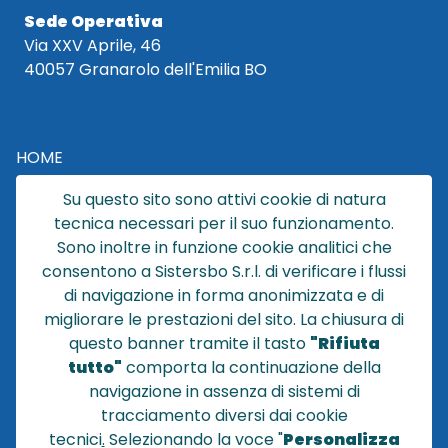
Sede Operativa
Via XXV Aprile, 46
40057 Granarolo dell'Emilia BO
HOME
CATALOGO
Su questo sito sono attivi cookie di natura
CHI SIAMO
tecnica necessari per il suo funzionamento.
NEWS
Sono inoltre in funzione cookie analitici che
CONTATTACI
consentono a Sistersbo S.r.l. di verificare i flussi
CONDIZIONI DI VENDITA
di navigazione in forma anonimizzata e di
migliorare le prestazioni del sito. La chiusura di
POLICY PRIVACY
questo banner tramite il tasto
"Rifiuta
NOTE LEGALI
tutto"
comporta la continuazione della
Cookie
navigazione in assenza di sistemi di
tracciamento diversi dai cookie
tecnici
.
Selezionando la voce "
Personalizza