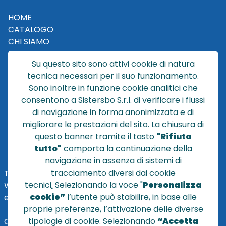
HOME
CATALOGO
CHI SIAMO
NEWS
Su questo sito sono attivi cookie di natura
CONTATTACI
tecnica necessari per il suo funzionamento.
CONDIZIONI DI VENDITA
Sono inoltre in funzione cookie analitici che
consentono a Sistersbo S.r.l. di verificare i flussi
POLICY PRIVACY
di navigazione in forma anonimizzata e di
NOTE LEGALI
migliorare le prestazioni del sito. La chiusura di
Cookie
questo banner tramite il tasto
"Rifiuta
tutto"
comporta la continuazione della
navigazione in assenza di sistemi di
tracciamento diversi dai cookie
TEL
+39 051 320210
tecnici
.
Selezionando la voce "
Personalizza
WHATSAPP:
+39
345 7201724
cookie”
l’utente può stabilire, in base alle
eMai
l
:
vendite@sistersbo.it
proprie preferenze, l’attivazione delle diverse
tipologie di cookie. Selezionando
“Accetta
Orari Uffici: