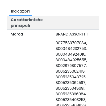
Indicazioni
Caratteristiche
principali
Marca
BRAND ASSORTITI
0077583707084,
8000484232753,
8000484924016,
8000484925655,
8002879807577,
8005235002418,
8005235043725,
8005235062597,
8005235348691,
8005235366084,
8005235403253,
8005235408838,