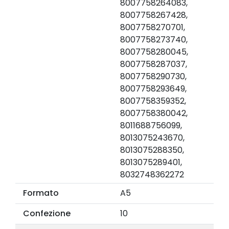
8007758264083,
8007758267428,
8007758270701,
8007758273740,
8007758280045,
8007758287037,
8007758290730,
8007758293649,
8007758359352,
8007758380042,
8011688756099,
8013075243670,
8013075288350,
8013075289401,
8032748362272
Formato
A5
Confezione
10