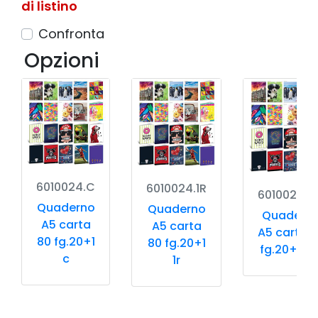
di listino
Confronta
Opzioni
6010024.C
6010024.1R
6010024.5
Quaderno
Quaderno
Quadern
A5 carta
A5 carta
A5 carta 
80 fg.20+1
80 fg.20+1
fg.20+1 5
c
1r