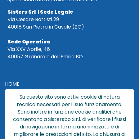
Sisters Srl | Sede Legale
Via Cesare Battisti 29
40018 San Pietro in Casale (BO)
Sede Operativa
Via XXV Aprile, 46
40057 Granarolo dell'Emilia BO
HOME
CATALOGO
Su questo sito sono attivi cookie di natura
CHI SIAMO
tecnica necessari per il suo funzionamento.
NEWS
Sono inoltre in funzione cookie analitici che
CONTATTACI
consentono a Sistersbo S.r.l. di verificare i flussi
CONDIZIONI DI VENDITA
di navigazione in forma anonimizzata e di
migliorare le prestazioni del sito. La chiusura di
POLICY PRIVACY