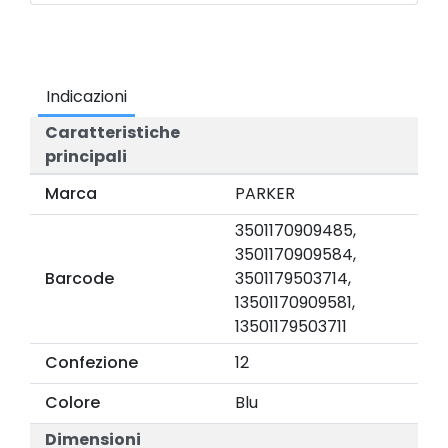
Indicazioni
Caratteristiche
principali
Marca
PARKER
3501170909485,
3501170909584,
Barcode
3501179503714,
13501170909581,
13501179503711
Confezione
12
Colore
Blu
Dimensioni