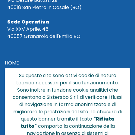
Via Cesare Battisti 29
40018 San Pietro in Casale (BO)
Sede Operativa
Via XXV Aprile, 46
40057 Granarolo dell'Emilia BO
HOME
CATALOGO
Su questo sito sono attivi cookie di natura
CHI SIAMO
tecnica necessari per il suo funzionamento.
NEWS
Sono inoltre in funzione cookie analitici che
CONTATTACI
consentono a Sistersbo S.r.l. di verificare i flussi
CONDIZIONI DI VENDITA
di navigazione in forma anonimizzata e di
migliorare le prestazioni del sito. La chiusura di
POLICY PRIVACY
questo banner tramite il tasto
"Rifiuta
NOTE LEGALI
tutto"
comporta la continuazione della
Cookie
navigazione in assenza di sistemi di