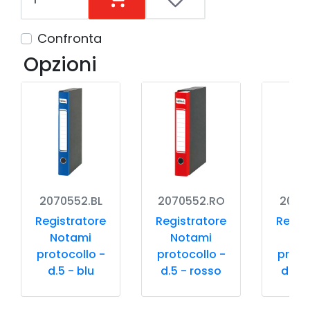
Confronta
Opzioni
2070552.BL
2070552.RO
2070
Registratore
Registratore
Regis
Notami
Notami
No
protocollo -
protocollo -
proto
d.5 - blu
d.5 - rosso
d.5 -