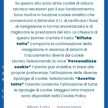
Su questo sito sono attivi cookie di natura
CHI SIAMO
tecnica necessari per il suo funzionamento.
NEWS
Sono inoltre in funzione cookie analitici che
CONTATTACI
consentono a Sistersbo S.r.l. di verificare i flussi
CONDIZIONI DI VENDITA
di navigazione in forma anonimizzata e di
migliorare le prestazioni del sito. La chiusura di
POLICY PRIVACY
questo banner tramite il tasto
"Rifiuta
NOTE LEGALI
tutto"
comporta la continuazione della
Cookie
navigazione in assenza di sistemi di
tracciamento diversi dai cookie
tecnici
.
Selezionando la voce "
Personalizza
cookie”
l’utente può stabilire, in base alle
TEL
+39 051 320210
proprie preferenze, l’attivazione delle diverse
WHATSAPP:
+39
345 7201724
tipologie di cookie. Selezionando
“Accetta
eMai
l
:
vendite@sistersbo.it
tutto”
l’utente consente l’attivazione di tutte
le tipologie di cookie. Maggiori informazioni
Orari Uffici:
sono disponibili nella Cookie Policy.
Lun - Ven: 08:30 - 18:00
Rifiuta Tutto
Impostazioni