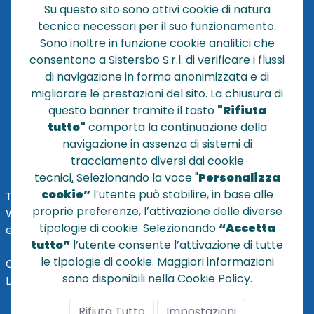
Su questo sito sono attivi cookie di natura
CHI SIAMO
tecnica necessari per il suo funzionamento.
NEWS
Sono inoltre in funzione cookie analitici che
CONTATTACI
consentono a Sistersbo S.r.l. di verificare i flussi
CONDIZIONI DI VENDITA
di navigazione in forma anonimizzata e di
migliorare le prestazioni del sito. La chiusura di
POLICY PRIVACY
questo banner tramite il tasto
"Rifiuta
NOTE LEGALI
tutto"
comporta la continuazione della
Cookie
navigazione in assenza di sistemi di
tracciamento diversi dai cookie
tecnici
.
Selezionando la voce "
Personalizza
cookie”
l’utente può stabilire, in base alle
TEL
+39 051 320210
proprie preferenze, l’attivazione delle diverse
WHATSAPP:
+39
345 7201724
tipologie di cookie. Selezionando
“Accetta
eMai
l
:
vendite@sistersbo.it
tutto”
l’utente consente l’attivazione di tutte
le tipologie di cookie. Maggiori informazioni
Orari Uffici:
sono disponibili nella Cookie Policy.
Lun - Ven: 08:30 - 18:00
Rifiuta Tutto
Impostazioni