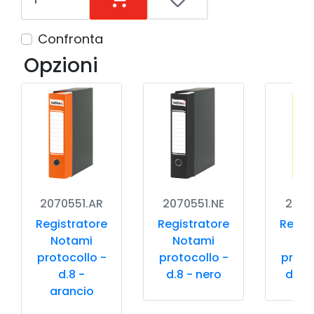
Confronta
Opzioni
2070551.AR
2070551.NE
2070
Registratore
Registratore
Regis
Notami
Notami
No
protocollo -
protocollo -
proto
d.8 -
d.8 - nero
d.8 -
arancio