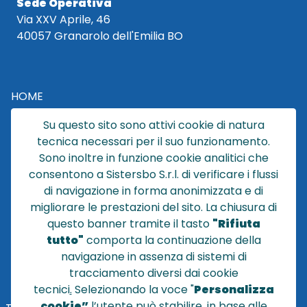
Sede Operativa
Via XXV Aprile, 46
40057 Granarolo dell'Emilia BO
HOME
CATALOGO
Su questo sito sono attivi cookie di natura
CHI SIAMO
tecnica necessari per il suo funzionamento.
NEWS
Sono inoltre in funzione cookie analitici che
CONTATTACI
consentono a Sistersbo S.r.l. di verificare i flussi
CONDIZIONI DI VENDITA
di navigazione in forma anonimizzata e di
migliorare le prestazioni del sito. La chiusura di
POLICY PRIVACY
questo banner tramite il tasto
"Rifiuta
NOTE LEGALI
tutto"
comporta la continuazione della
Cookie
navigazione in assenza di sistemi di
tracciamento diversi dai cookie
tecnici
.
Selezionando la voce "
Personalizza
cookie”
l’utente può stabilire, in base alle