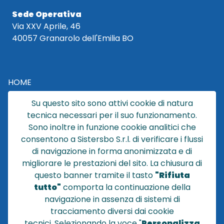
Sede Operativa
Via XXV Aprile, 46
40057 Granarolo dell'Emilia BO
HOME
CATALOGO
Su questo sito sono attivi cookie di natura
CHI SIAMO
tecnica necessari per il suo funzionamento.
NEWS
Sono inoltre in funzione cookie analitici che
CONTATTACI
consentono a Sistersbo S.r.l. di verificare i flussi
CONDIZIONI DI VENDITA
di navigazione in forma anonimizzata e di
migliorare le prestazioni del sito. La chiusura di
POLICY PRIVACY
questo banner tramite il tasto
"Rifiuta
NOTE LEGALI
tutto"
comporta la continuazione della
Cookie
navigazione in assenza di sistemi di
tracciamento diversi dai cookie
tecnici
.
Selezionando la voce "
Personalizza