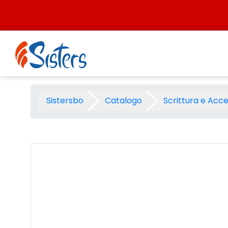
Salta al contenuto
Sfera scatto Zebra z-grip fli
Sistersbo
Catalogo
Scrittura e Acce