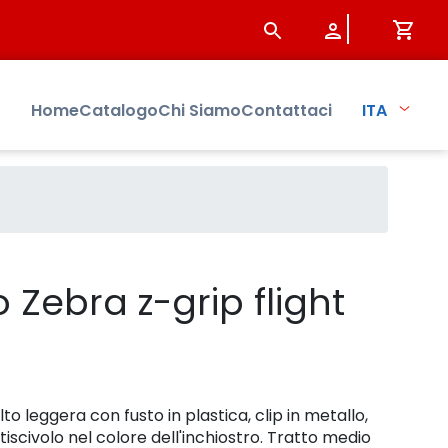
rsbo
Home
Catalogo
Chi Siamo
Contattaci
ITA
 Zebra z-grip flight
2
o leggera con fusto in plastica, clip in metallo,
civolo nel colore dell'inchiostro. Tratto medio