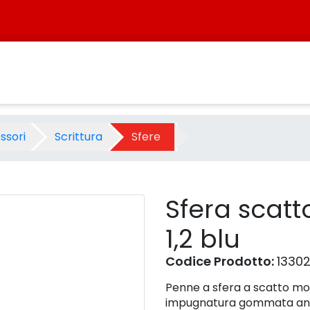
ght 1,2 blu - Prodotto - Siste
ssori
Scrittura
Sfere
Sfera scatto
1,2 blu
Codice Prodotto:
1330
Penne a sfera a scatto molt
impugnatura gommata antis