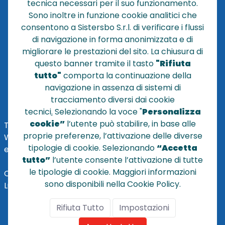
tecnica necessari per il suo funzionamento.
NEWS
Sono inoltre in funzione cookie analitici che
CONTATTACI
consentono a Sistersbo S.r.l. di verificare i flussi
CONDIZIONI DI VENDITA
di navigazione in forma anonimizzata e di
migliorare le prestazioni del sito. La chiusura di
POLICY PRIVACY
questo banner tramite il tasto
"Rifiuta
NOTE LEGALI
tutto"
comporta la continuazione della
Cookie
navigazione in assenza di sistemi di
tracciamento diversi dai cookie
tecnici
.
Selezionando la voce "
Personalizza
cookie”
l’utente può stabilire, in base alle
TEL
+39 051 320210
proprie preferenze, l’attivazione delle diverse
WHATSAPP:
+39
345 7201724
tipologie di cookie. Selezionando
“Accetta
eMai
l
:
vendite@sistersbo.it
tutto”
l’utente consente l’attivazione di tutte
le tipologie di cookie. Maggiori informazioni
Orari Uffici:
sono disponibili nella Cookie Policy.
Lun - Ven: 08:30 - 18:00
Rifiuta Tutto
Impostazioni