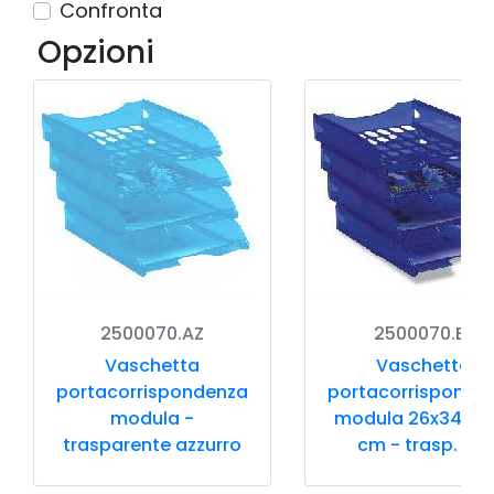
Confronta
Opzioni
2500070.AZ
2500070.BL
Vaschetta
Vaschetta
portacorrispondenza
portacorrisponde
modula -
modula 26x34,5x6
trasparente azzurro
cm - trasp. blu