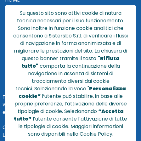
CATALOGO
Su questo sito sono attivi cookie di natura
CHI SIAMO
tecnica necessari per il suo funzionamento.
NEWS
Sono inoltre in funzione cookie analitici che
CONTATTACI
consentono a Sistersbo S.r.l. di verificare i flussi
CONDIZIONI DI VENDITA
di navigazione in forma anonimizzata e di
migliorare le prestazioni del sito. La chiusura di
POLICY PRIVACY
questo banner tramite il tasto
"Rifiuta
NOTE LEGALI
tutto"
comporta la continuazione della
Cookie
navigazione in assenza di sistemi di
tracciamento diversi dai cookie
tecnici
.
Selezionando la voce "
Personalizza
cookie”
l’utente può stabilire, in base alle
TEL
+39 051 320210
proprie preferenze, l’attivazione delle diverse
WHATSAPP:
+39
345 7201724
tipologie di cookie. Selezionando
“Accetta
eMai
l
:
vendite@sistersbo.it
tutto”
l’utente consente l’attivazione di tutte
le tipologie di cookie. Maggiori informazioni
Orari Uffici:
sono disponibili nella Cookie Policy.
Lun - Ven: 08:30 - 18:00