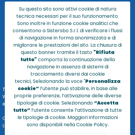
CATALOGO
Su questo sito sono attivi cookie di natura
CHI SIAMO
tecnica necessari per il suo funzionamento.
NEWS
Sono inoltre in funzione cookie analitici che
CONTATTACI
consentono a Sistersbo S.r.l. di verificare i flussi
CONDIZIONI DI VENDITA
di navigazione in forma anonimizzata e di
migliorare le prestazioni del sito. La chiusura di
POLICY PRIVACY
questo banner tramite il tasto
"Rifiuta
NOTE LEGALI
tutto"
comporta la continuazione della
Cookie
navigazione in assenza di sistemi di
tracciamento diversi dai cookie
tecnici
.
Selezionando la voce "
Personalizza
cookie”
l’utente può stabilire, in base alle
TEL
+39 051 320210
proprie preferenze, l’attivazione delle diverse
WHATSAPP:
+39
345 7201724
tipologie di cookie. Selezionando
“Accetta
eMai
l
:
vendite@sistersbo.it
tutto”
l’utente consente l’attivazione di tutte
le tipologie di cookie. Maggiori informazioni
Orari Uffici:
sono disponibili nella Cookie Policy.
Lun - Ven: 08:30 - 18:00