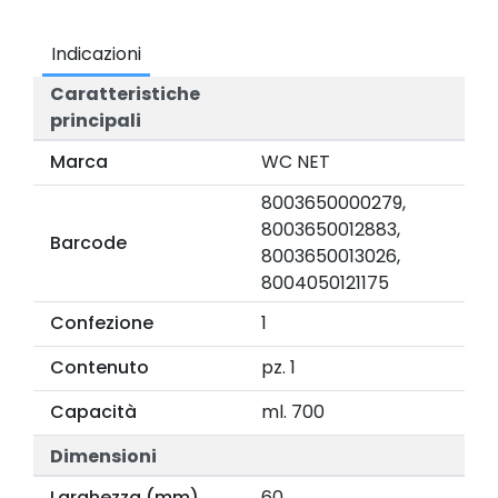
Indicazioni
Caratteristiche
principali
Marca
WC NET
8003650000279,
8003650012883,
Barcode
8003650013026,
8004050121175
Confezione
1
Contenuto
pz. 1
Capacità
ml. 700
Dimensioni
Larghezza (mm)
60