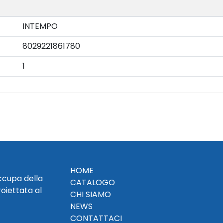
INTEMPO
8029221861780
1
HOME
occupa della
CATALOGO
roiettata al
CHI SIAMO
NEWS
CONTATTACI