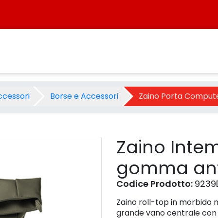
 in gomma antipioggia - verd
ccessori
Borse e Accessori
Zaino Porta Comput
Zaino Intem
gomma anti
Codice Prodotto:
9239
Zaino roll-top in morbido 
grande vano centrale con c