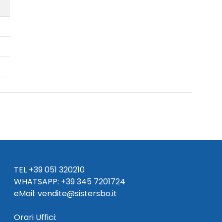
TEL
+39 051 320210
WHATSAPP:
+39
345 7201724
eMai
l
:
vendite@sistersbo.it
Orari Uffici: