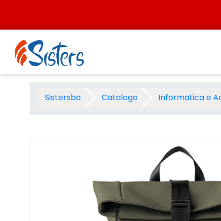
Salta al contenuto
Zaino Intempo roll-top drop
Sistersbo
Catalogo
Informatica e A