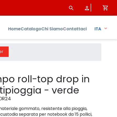
e - Prodotto - Sistersbo
Home
Catalogo
Chi Siamo
Contattaci
ITA
er
po roll-top drop in
pioggia - verde
DR24
materiale gommato, resistente alla pioggia,
ustodia separata per notebook da 15 pollici,