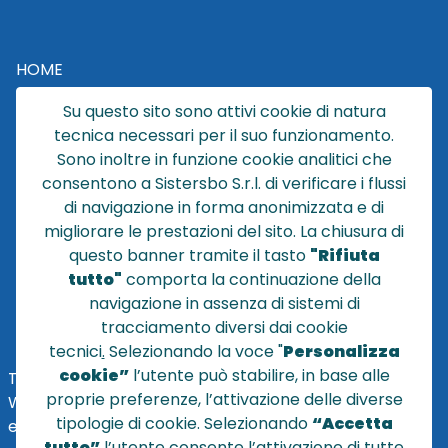
HOME
CATALOGO
Su questo sito sono attivi cookie di natura
CHI SIAMO
tecnica necessari per il suo funzionamento.
NEWS
Sono inoltre in funzione cookie analitici che
CONTATTACI
consentono a Sistersbo S.r.l. di verificare i flussi
CONDIZIONI DI VENDITA
di navigazione in forma anonimizzata e di
migliorare le prestazioni del sito. La chiusura di
POLICY PRIVACY
questo banner tramite il tasto
"Rifiuta
NOTE LEGALI
tutto"
comporta la continuazione della
Cookie
navigazione in assenza di sistemi di
tracciamento diversi dai cookie
tecnici
.
Selezionando la voce "
Personalizza
cookie”
l’utente può stabilire, in base alle
TEL
+39 051 320210
proprie preferenze, l’attivazione delle diverse
WHATSAPP:
+39
345 7201724
tipologie di cookie. Selezionando
“Accetta
eMai
l
:
vendite@sistersbo.it
tutto”
l’utente consente l’attivazione di tutte