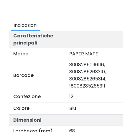
Indicazioni
Caratteristiche
principali
Marca
PAPER MATE
8008285096116,
8008285263310,
Barcode
8008285265314,
18008285265311
Confezione
12
Colore
Blu
Dimensioni
Larghezza (mm)
68