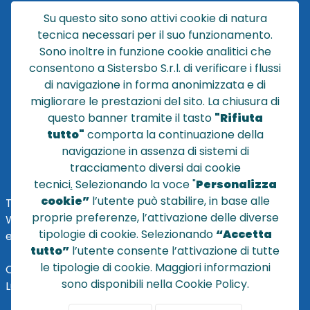
CATALOGO
Su questo sito sono attivi cookie di natura
CHI SIAMO
tecnica necessari per il suo funzionamento.
NEWS
Sono inoltre in funzione cookie analitici che
CONTATTACI
consentono a Sistersbo S.r.l. di verificare i flussi
CONDIZIONI DI VENDITA
di navigazione in forma anonimizzata e di
migliorare le prestazioni del sito. La chiusura di
POLICY PRIVACY
questo banner tramite il tasto
"Rifiuta
NOTE LEGALI
tutto"
comporta la continuazione della
Cookie
navigazione in assenza di sistemi di
tracciamento diversi dai cookie
tecnici
.
Selezionando la voce "
Personalizza
cookie”
l’utente può stabilire, in base alle
TEL
+39 051 320210
proprie preferenze, l’attivazione delle diverse
WHATSAPP:
+39
345 7201724
tipologie di cookie. Selezionando
“Accetta
eMai
l
:
vendite@sistersbo.it
tutto”
l’utente consente l’attivazione di tutte
le tipologie di cookie. Maggiori informazioni
Orari Uffici:
sono disponibili nella Cookie Policy.
Lun - Ven: 08:30 - 18:00