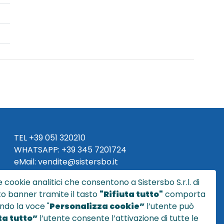
TEL
+39 051 320210
WHATSAPP:
+39
345 7201724
eMai
l
:
vendite@sistersbo.it
 cookie analitici che consentono a Sistersbo S.r.l. di
Orari Uffici:
sto banner tramite il tasto
"Rifiuta tutto"
comporta
Lun - Ven: 08:30 - 18:00
ndo la voce "
Personalizza cookie”
l’utente può
a tutto”
l’utente consente l’attivazione di tutte le