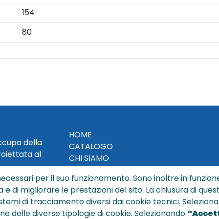
154
80
HOME
occupa della
CATALOGO
roiettata al
CHI SIAMO
NEWS
ecessari per il suo funzionamento. Sono inoltre in funzione
CONTATTACI
a e di migliorare le prestazioni del sito. La chiusura di que
CONDIZIONI DI VENDITA
istemi di tracciamento diversi dai cookie tecnici
.
Seleziona
ione delle diverse tipologie di cookie. Selezionando
“Accett
POLICY PRIVACY