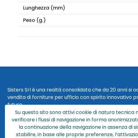
Lunghezza (mm)
Peso (g.)
Sisters Srl è una realtà consolidata che da 20 anni si 
vendita di forniture per ufficio con spirito innovativo p
futuro.
Su questo sito sono attivi cookie di natura tecnica n
Sisters Srl | Sede Legale
verificare i flussi di navigazione in forma anonimizzat
Via Cesare Battisti 29
la continuazione della navigazione in assenza di s
40018 San Pietro in Casale (BO)
stabilire, in base alle proprie preferenze, l’attivaz