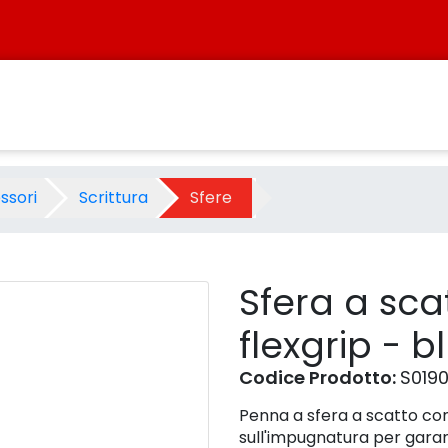
exgrip - blu - Prodotto - Sis
ssori
Scrittura
Sfere
Sfera a sca
flexgrip - b
Codice Prodotto:
S019
Penna a sfera a scatto con
sull'impugnatura per garan