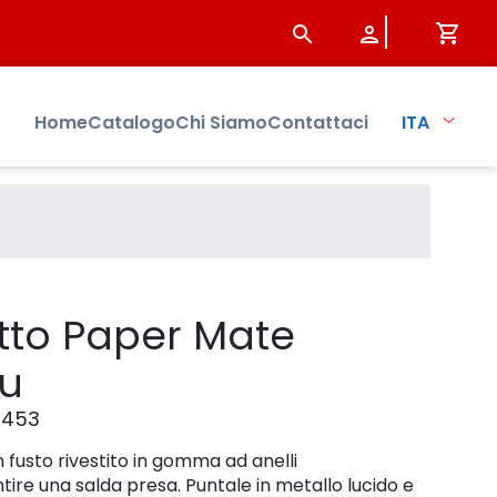
tersbo
Home
Catalogo
Chi Siamo
Contattaci
ITA
tto Paper Mate
lu
0453
 fusto rivestito in gomma ad anelli
tire una salda presa. Puntale in metallo lucido e