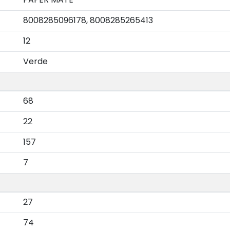
8008285096178, 8008285265413
12
Verde
68
22
157
7
27
74