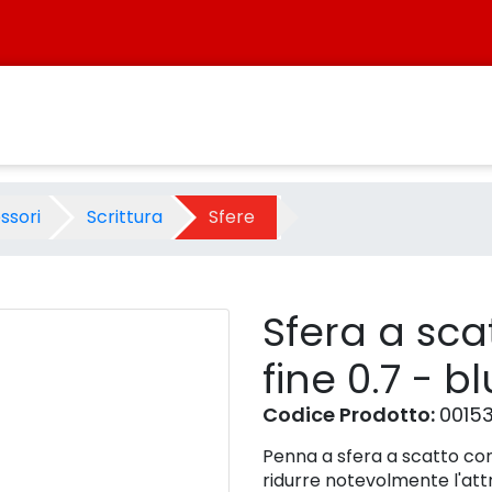
ip fine 0.7 - blu - Prodotto -
ssori
Scrittura
Sfere
Sfera a scat
fine 0.7 - bl
Codice Prodotto:
0015
Penna a sfera a scatto con
ridurre notevolmente l'attr