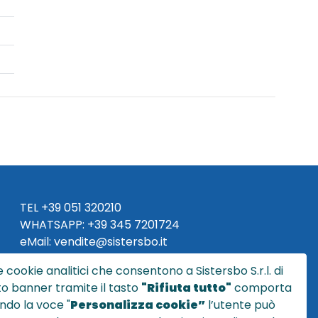
TEL
+39 051 320210
WHATSAPP:
+39
345 7201724
eMai
l
:
vendite@sistersbo.it
 cookie analitici che consentono a Sistersbo S.r.l. di
Orari Uffici:
sto banner tramite il tasto
"Rifiuta tutto"
comporta
Lun - Ven: 08:30 - 18:00
ndo la voce "
Personalizza cookie”
l’utente può