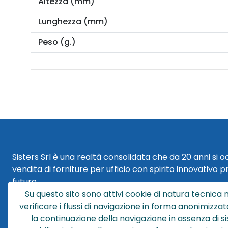
Altezza (mm)
Lunghezza (mm)
Peso (g.)
Sisters Srl è una realtà consolidata che da 20 anni si 
vendita di forniture per ufficio con spirito innovativo p
futuro.
Su questo sito sono attivi cookie di natura tecnica n
Sisters Srl | Sede Legale
verificare i flussi di navigazione in forma anonimizzat
Via Cesare Battisti 29
la continuazione della navigazione in assenza di s
40018 San Pietro in Casale (BO)