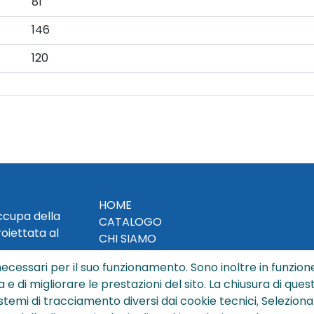
81
146
120
HOME
occupa della
CATALOGO
roiettata al
CHI SIAMO
NEWS
ecessari per il suo funzionamento. Sono inoltre in funzione
CONTATTACI
a e di migliorare le prestazioni del sito. La chiusura di que
CONDIZIONI DI VENDITA
istemi di tracciamento diversi dai cookie tecnici
.
Seleziona