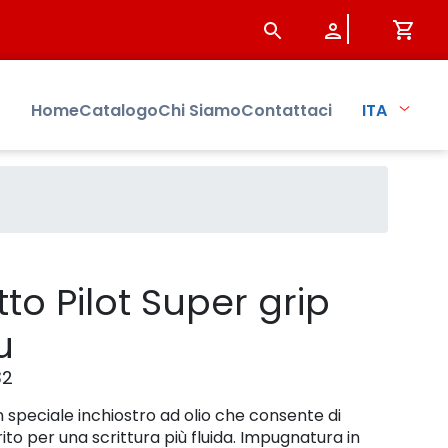
 Sistersbo
Home
Catalogo
Chi Siamo
Contattaci
ITA
to Pilot Super grip
u
32
 speciale inchiostro ad olio che consente di
ito per una scrittura più fluida. Impugnatura in