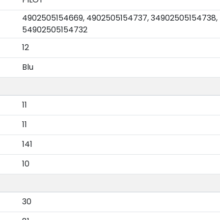
4902505154669, 4902505154737, 34902505154738,
54902505154732
12
Blu
11
11
141
10
30