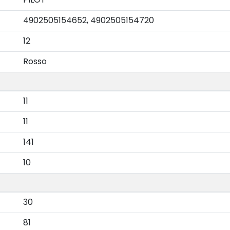
4902505154652, 4902505154720
12
Rosso
11
11
141
10
30
81