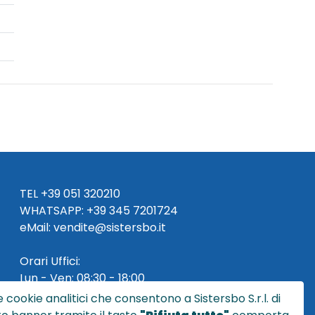
TEL
+39 051 320210
WHATSAPP:
+39
345 7201724
eMai
l
:
vendite@sistersbo.it
Orari Uffici:
Lun - Ven: 08:30 - 18:00
 cookie analitici che consentono a Sistersbo S.r.l. di