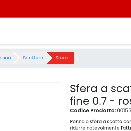
ip fine 0.7 - rosso - Prodotto
ssori
Scrittura
Sfere
Sfera a scat
fine 0.7 - r
Codice Prodotto:
0015
Penna a sfera a scatto con
ridurre notevolmente l'attr