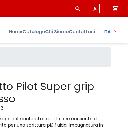
 - Sistersbo
Home
Catalogo
Chi Siamo
Contattaci
ITA
to Pilot Super grip
osso
33
 speciale inchiostro ad olio che consente di
ito per una scrittura più fluida. Impugnatura in