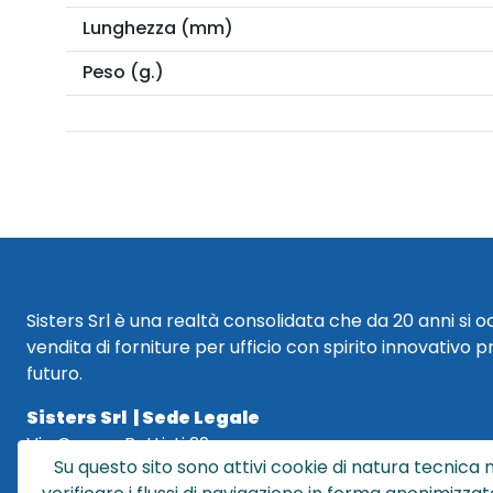
Lunghezza (mm)
Peso (g.)
Sisters Srl è una realtà consolidata che da 20 anni si 
vendita di forniture per ufficio con spirito innovativo p
futuro.
Sisters Srl | Sede Legale
Via Cesare Battisti 29
Su questo sito sono attivi cookie di natura tecnica n
40018 San Pietro in Casale (BO)